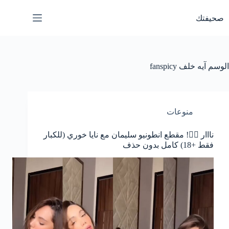
لتجاوز
لى
صحيفتك
لمحتوى
الوسم
آيه خلف fanspicy
منوعات
نااار ❤️‍🔥! مقطع انطونيو سليمان مع نايا خوري (للكبار
فقط +18) كامل بدون حذف