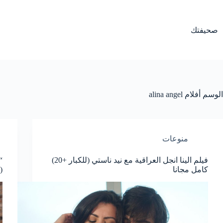
لتجاوز
لى
لمحتوى
صحيفتك
الوسم
أفلام alina angel
منوعات
فيلم الينا انجل العراقية مع نيد ناستي (للكبار +20)
“
كامل مجانا
(ل