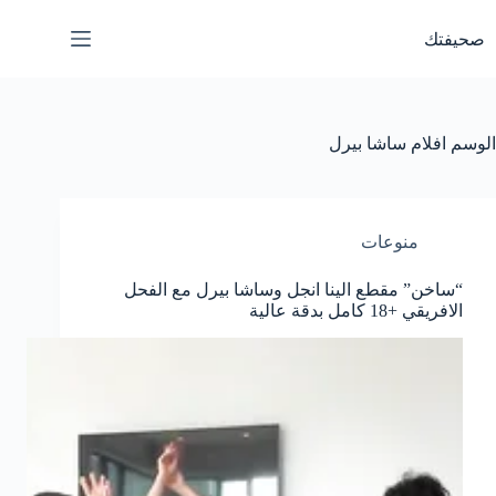
لتجاوز
لى
صحيفتك
لمحتوى
الوسم
افلام ساشا بيرل
منوعات
“ساخن” مقطع الينا انجل وساشا بيرل مع الفحل
الافريقي +18 كامل بدقة عالية