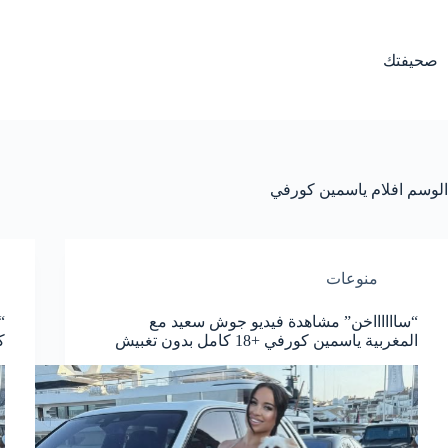
لتجاوز
لى
لمحتوى
صحيفتك
الوسم
افلام ياسمين كورفي
منوعات
“سااااااخن” مشاهدة فيديو جوش سعيد مع
“
المغربية ياسمين كورفي +18 كامل بدون تغبيش
كو