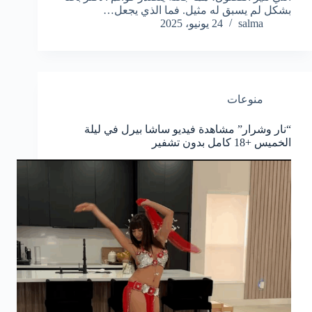
بشكل لم يسبق له مثيل. فما الذي يجعل…
salma
24 يونيو، 2025
منوعات
“نار وشرار” مشاهدة فيديو ساشا بيرل في ليلة
الخميس +18 كامل بدون تشفير