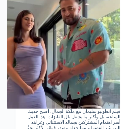
فيلم انطونيو سليمان مع ملكة الجمال، أصبح حديث
الساعة، بل وأكثر ما يشغل بال الفانزات. هذا العمل
أسر اهتمام المشتركين بجماله الاستثنائي وغرابته
التي تثير الفضول، مما جعله يتصدر قوائم الأكثر بحثًا