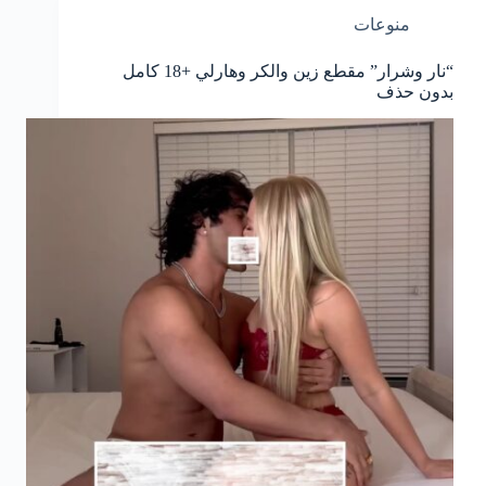
منوعات
“نار وشرار” مقطع زين والكر وهارلي +18 كامل
بدون حذف