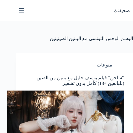
لتجاوز
لى
صحيفتك
لمحتوى
الوسم
الوحش التونسي مع البنتين الصينيتين
منوعات
“ساخن” فيلم يوسف خليل مع بنتين من الصين
(للبالغين +18) كامل بدون تشفير