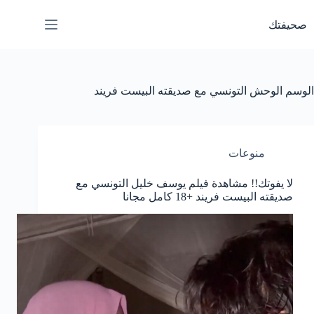
لتجاوز
لى
صحيفتك
لمحتوى
الوسم
الوحش التونسي مع صديقته البيست فريند
منوعات
لا يفوتك!! مشاهدة فيلم يوسف خليل التونسي مع
صديقته البيست فريند +18 كامل مجانا