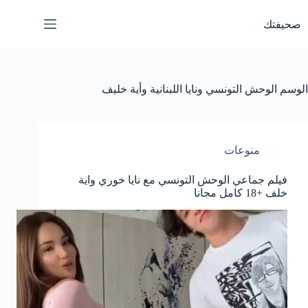
لتجاوز
لى
صحيفتك
لمحتوى
الوسم
الوحش التونسي ونايا اللبنانية وأية خليف
منوعات
فيلم جماعي الوحش التونسي مع نايا خوري واية
خلف +18 كامل مجانا