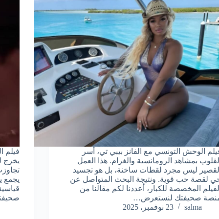
يلم الوحش التونسي مع الفانز بيبي تي، أسر
فيلم ا
لقلوب بمشاهد الرومانسية والغرام. هذا العمل
يخرج لل
لقصير ليس مجرد لقطات ساخنة، بل هو تجسيد
تجاوزت
ي لقصة حب قوية. ونتيجة البحث المتواصل عن
يجمع 
لفيلم المخصصة للكبار، أعددنا لكم مقالنا من
قياسية
نصة صحيفتك لنستعرض…
صحيفت
salma
23 نوفمبر، 2025