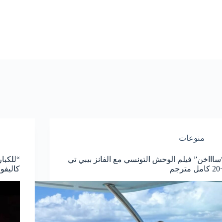
منوعات
ساااخن” فيلم الوحش التونسي مع الفانز بيبي تي
“للكبا
 مترجم
كاليفورنيا بي