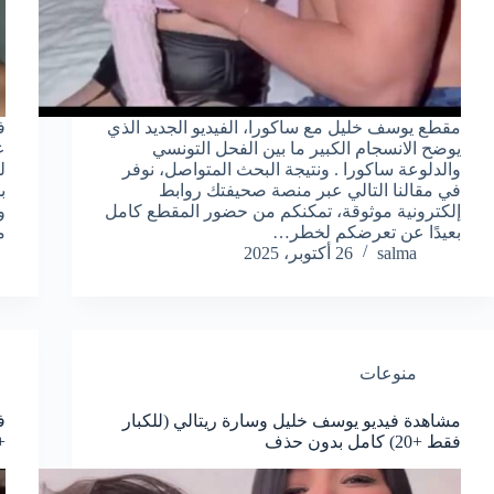
مقطع يوسف خليل مع ساكورا، الفيديو الجديد الذي
ف
يوضح الانسجام الكبير ما بين الفحل التونسي
والدلوعة ساكورا . ونتيجة البحث المتواصل، نوفر
ل
في مقالنا التالي عبر منصة صحيفتك روابط
ب
إلكترونية موثوقة، تمكنكم من حضور المقطع كامل
و
بعيدًا عن تعرضكم لخطر…
م
salma
26 أكتوبر، 2025
منوعات
مشاهدة فيديو يوسف خليل وسارة ريتالي (للكبار
ف
فقط +20) كامل بدون حذف
+18) كامل ب