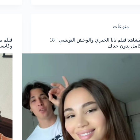
منوعات
مشاهد فيلم نايا الخيري والوحش التونسي +18
امل بدون حذف
وكايسي +20 كا