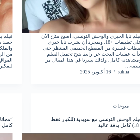
يلم نايا الخيري والوحش التونسي، أصبح متاح الآن
على تطبيقات +18. وبمجرد أن نشرت نايا خيري
حصد مش
قطات قصيرة من المقطع الحميمي المنتظر حتى
والملك
دأت عمليات البحث عن رابط يتيح تحميل الفيلم
من الر
مشاهدته كامل. ولذلك يسرنا في هذا المقال من
المواق
نصة…
لتمكي
salma
16 أكتوبر، 2025
منوعات
يلم الوحش التونسي مع سويدية (للكبار فقط
دقة عالية
كامل ب