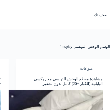
لتجاوز
لى
لمحتوى
صحيفتك
الوسم
الوحش التونسي fanspicy
منوعات
مشاهدة مقطع الوحش التونسي مع روكسي
“
اليابانية (للكبار +20) كامل بدون تشفير
+20 كامل