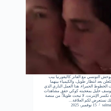
لوحش التونسي مع الفانز كاليفورنيا بيب
علن بعد انتظار طويل، والكيمياء بينهما
 الخطوط الحمراء. هذا العمل الناري الذي
يوسف خليل بمعجبته كوكي حقق مشاهدات
 تكسر الإنترنت. لا تبحث طويلاً؛ من منصة
ك نستعرض لكم العلاقة…
salma
15 نوفمبر، 2025