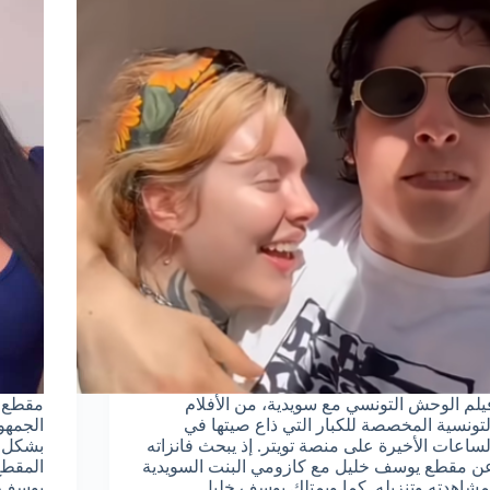
يلم الوحش التونسي مع سويدية، من الأفلام
مقطع ا
لتونسية المخصصة للكبار التي ذاع صيتها في
الجمهور
لساعات الأخيرة على منصة تويتر. إذ يبحث فانزاته
بشكل و
ن مقطع يوسف خليل مع كازومي البنت السويدية
المقطع
مشاهدته وتنزيله. كما ويمتلك يوسف خليل
يوسف خ