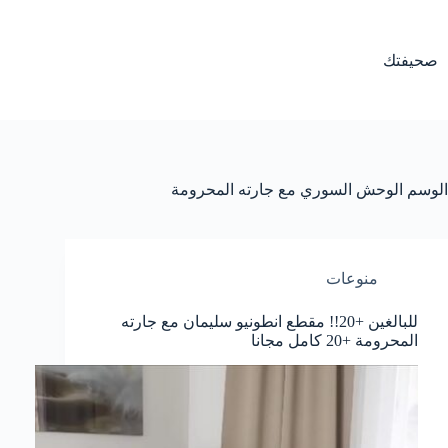
لتجاوز
لى
لمحتوى
صحيفتك
الوسم
الوحش السوري مع جارته المحرومة
منوعات
للبالغين +20!! مقطع انطونيو سليمان مع جارته
المحرومة +20 كامل مجانا