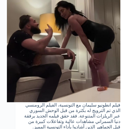
فيلم انطونيو سليمان مع التونسية، الفيلم الرومنسي
الذي تم الترويج له بكثرة من قبل الوحش السوري
عبر الريلزات المتنوعة. فقد حقق فيلمه الجديد برفقة
دنيا السمراني مشاهدات عالية وتفاعلات كبيرة من
قبل الجماهير الذين أشادوا بأداء التونسية المميز.