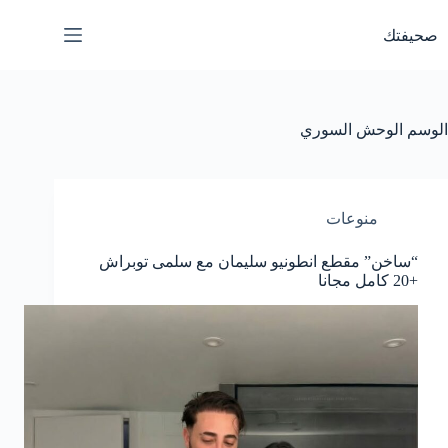
لتجاوز
لى
صحيفتك
لمحتوى
الوسم
الوحش السوري
منوعات
“ساخن” مقطع انطونيو سليمان مع سلمى توبراش
+20 كامل مجانا