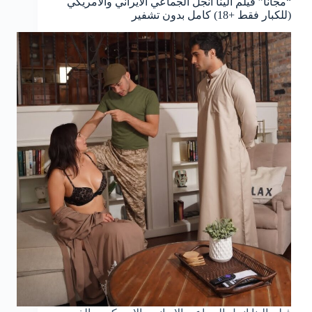
“مجانا” فيلم الينا انجل الجماعي الايراني والامريكي
(للكبار فقط +18) كامل بدون تشفير