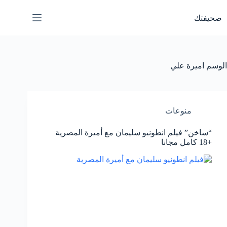
لتجاوز
لى
صحيفتك
لمحتوى
الوسم
اميرة علي
منوعات
“ساخن” فيلم انطونيو سليمان مع أميرة المصرية
+18 كامل مجانا