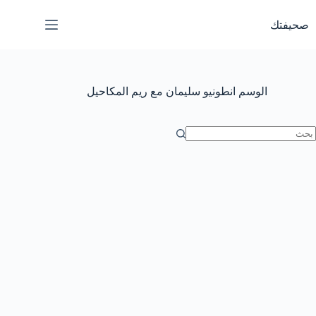
لتجاوز
لى
صحيفتك
لمحتوى
الوسم
انطونيو سليمان مع ريم المكاحيل
ا
وجد
تائج