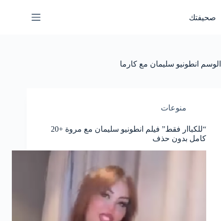
لتجاوز
لى
صحيفتك
لمحتوى
الوسم
انطونيو سليمان مع كارما
منوعات
“للكباار فقط” فيلم انطونيو سليمان مع مروة +20
كامل بدون حذف