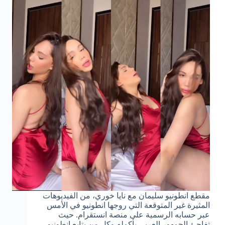
مقطع انطونيو سليمان مع نايا خوري، من الفيديوهات
المثيرة غير المتوقعة التي روجها انطونيو في الأمس
عبر حسابه الرسمية على منصة انستقرام. حيث
تفاجئ الجمهور العربي بأكمله وكل من يتابع انطونيو