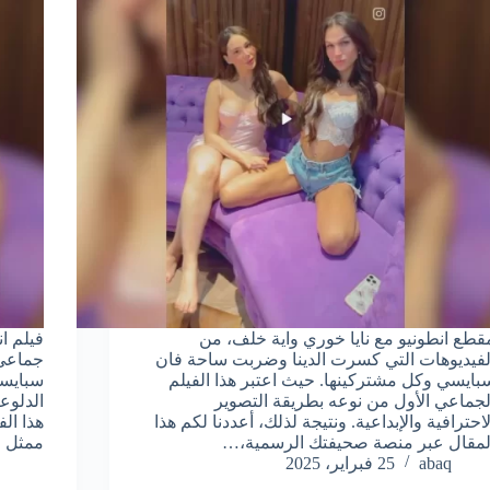
قطع انطونيو مع نايا خوري واية خلف، من
فيلم ا
لفيديوهات التي كسرت الدينا وضربت ساحة فان
جماعي 
بايسي وكل مشتركينها. حيث اعتبر هذا الفيلم
سبايسي
لجماعي الأول من نوعه بطريقة التصوير
الدلوع
لاحترافية والإبداعية. ونتيجة لذلك، أعددنا لكم هذا
هذا الف
لمقال عبر منصة صحيفتك الرسمية،…
ممثل 
abaq
25 فبراير، 2025