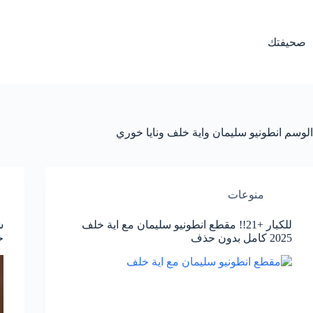
لتجاوز
لى
لمحتوى
صحيفتك
الوسم
انطونيو سليمان واية خلف ونايا خوري
منوعات
للكبار +21!! مقطع انطونيو سليمان مع اية خلف
2025 كامل بدون حذف
خلف