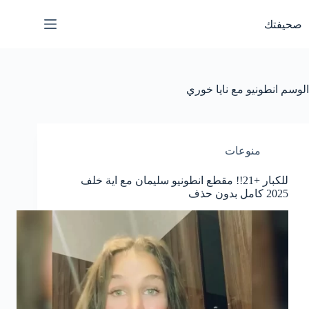
لتجاوز
لى
صحيفتك
لمحتوى
الوسم
انطونيو مع نايا خوري
منوعات
للكبار +21!! مقطع انطونيو سليمان مع اية خلف
2025 كامل بدون حذف