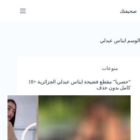
لتجاوز
لى
صحيفتك
لمحتوى
الوسم
ايناس عبدلي
منوعات
“حصريا” مقطع فضيحة ايناس عبدلي الجزائرية +18
كامل بدون حذف