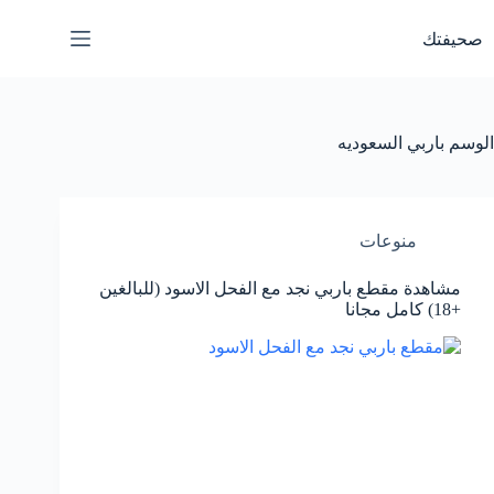
لتجاوز
لى
صحيفتك
لمحتوى
الوسم
باربي السعوديه
منوعات
مشاهدة مقطع باربي نجد مع الفحل الاسود (للبالغين
+18) كامل مجانا