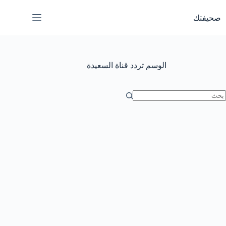
لتجاوز
لى
صحيفتك
لمحتوى
الوسم
تردد قناة السعيدة
ا
وجد
تائج