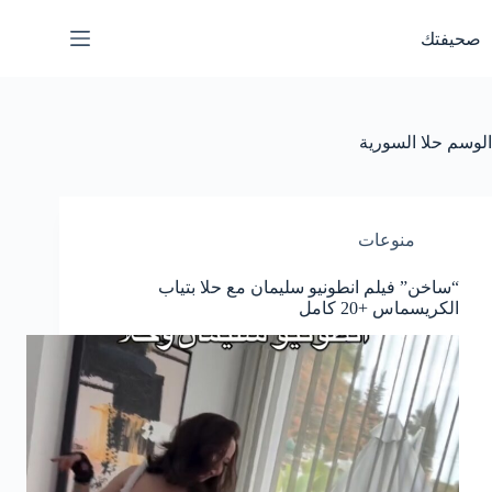
لتجاوز
لى
صحيفتك
لمحتوى
الوسم
حلا السورية
منوعات
“ساخن” فيلم انطونيو سليمان مع حلا بتياب
الكريسماس +20 كامل