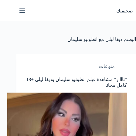
لتجاوز
لى
صحيفتك
لمحتوى
الوسم
ديفا ليلي مع انطونيو سليمان
منوعات
“ناااار” مشاهدة فيلم انطونيو سليمان وديفا ليلي +18
كامل مجانا