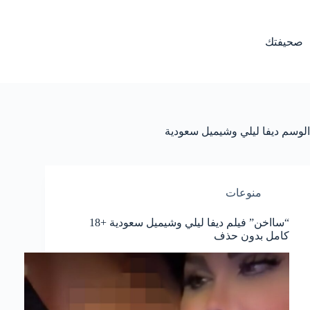
لتجاوز
لى
لمحتوى
صحيفتك
الوسم
ديفا ليلي وشيميل سعودية
منوعات
“سااخن” فيلم ديفا ليلي وشيميل سعودية +18
كامل بدون حذف