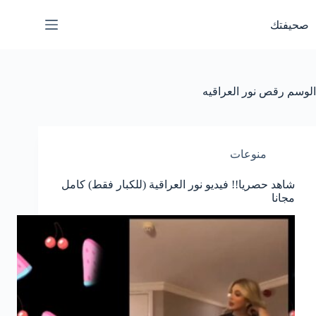
لتجاوز
لى
صحيفتك
لمحتوى
الوسم
رقص نور العراقيه
منوعات
شاهد حصريا!! فيديو نور العراقية (للكبار فقط) كامل
مجانا