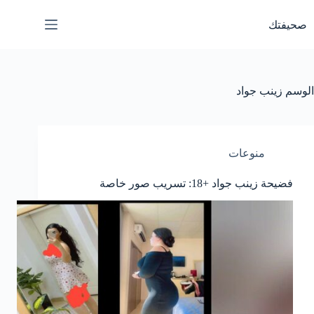
لتجاوز
لى
صحيفتك
لمحتوى
الوسم
زينب جواد
منوعات
فضيحة زينب جواد +18: تسريب صور خاصة