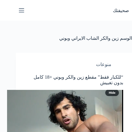
لتجاوز
لى
صحيفتك
لمحتوى
الوسم
زين والكر الشاب الايراني وبوني
منوعات
“للكبار فقط” مقطع زين والكر وبوني +18 كامل
بدون تغبيش