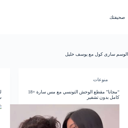
لتجاوز
لى
لمحتوى
صحيفتك
الوسم
سارى كول مع يوسف خليل
منوعات
“مجانا” مقطع الوحش التونسي مع مس سارة +18
ل
كامل بدون تشفير
سا