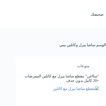
لتجاوز
لى
لمحتوى
صحيفتك
الوسم
ساشا بيرل وكاتلين بيبي
منوعات
“سااخن” مقطع ساشا بيرل مع كاتلين الممرضات
+20 كامل بدون حذف