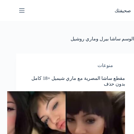
لتجاوز
لى
صحيفتك
لمحتوى
الوسم
ساشا بيرل وماري روشيل
منوعات
مقطع ساشا المصرية مع ماري شيميل +18 كامل
بدون حذف