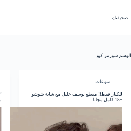
لتجاوز
لى
لمحتوى
صحيفتك
الوسم
شورمز كيو
منوعات
للكبار فقط!! مقطع يوسف خليل مع شابة شوشو
+18 كامل مجانا
ب