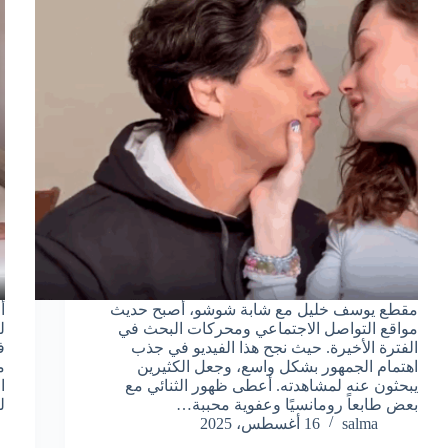
مقطع يوسف خليل مع شابة شوشو، أصبح حديث
أ
مواقع التواصل الاجتماعي ومحركات البحث في
ل
الفترة الأخيرة. حيث نجح هذا الفيديو في جذب
ف
اهتمام الجمهور بشكل واسع، وجعل الكثيرين
م
يبحثون عنه لمشاهدته. أعطى ظهور الثنائي مع
ا
بعض طابعاً رومانسيًا وعفوية محببة…
ل
salma
16 أغسطس، 2025