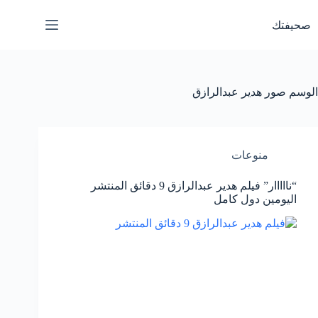
لتجاوز
لى
صحيفتك
لمحتوى
الوسم
صور هدير عبدالرازق
منوعات
“نااااار” فيلم هدير عبدالرازق 9 دقائق المنتشر
اليومين دول كامل