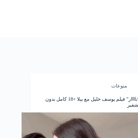
منوعات
“ناااار” فيلم يوسف خليل مع بيلا +18 كامل بدون
شفير