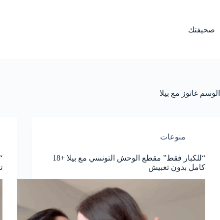
لتجاوز
لى
لمحتوى
صحيفتك
الوسم
غاتوز مع بيلا
منوعات
“للكبار فقط” مقطع الوحش التونسي مع بيلا +18
كامل بدون تغبيش
ت