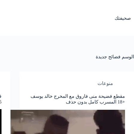
لتجاوز
لى
لمحتوى
صحيفتك
الوسم
فضائح جديدة
منوعات
مقطع فضيحة منى فاروق مع المخرج خالد يوسف
ق
+18 المسرب كامل بدون حذف
025