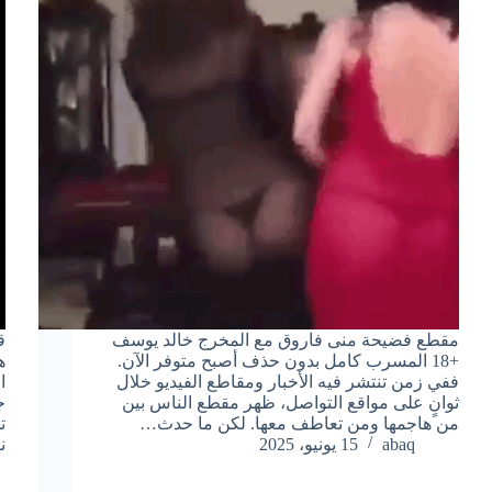
مقطع فضيحة منى فاروق مع المخرج خالد يوسف
ق
+18 المسرب كامل بدون حذف أصبح متوفر الآن.
ه
ففي زمن تنتشر فيه الأخبار ومقاطع الفيديو خلال
ا
ثوانٍ على مواقع التواصل، ظهر مقطع الناس بين
ج
من هاجمها ومن تعاطف معها. لكن ما حدث…
ت
abaq
15 يونيو، 2025
ن