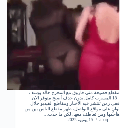
مقطع فضيحة منى فاروق مع المخرج خالد يوسف
+18 المسرب كامل بدون حذف أصبح متوفر الآن.
ففي زمن تنتشر فيه الأخبار ومقاطع الفيديو خلال
ثوانٍ على مواقع التواصل، ظهر مقطع الناس بين من
هاجمها ومن تعاطف معها. لكن ما حدث…
abaq
15 يونيو، 2025