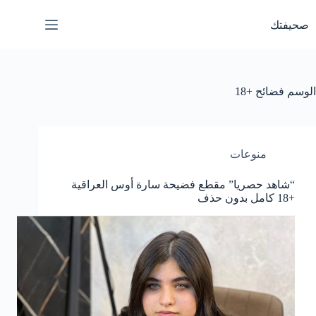
لتجاوز
لى
صحيفتك
لمحتوى
الوسم
فضائح +18
منوعات
“شاهد حصريا” مقطع فضيحة سارة أوس العراقية
+18 كامل بدون حذف