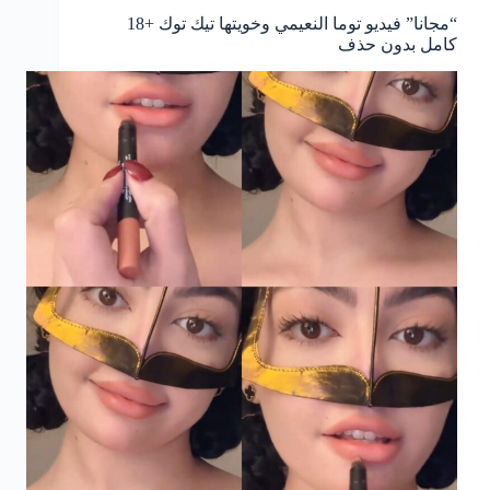
“مجانا” فيديو توما النعيمي وخويتها تيك توك +18
كامل بدون حذف