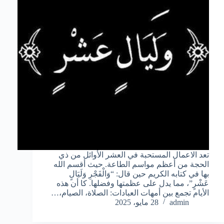
تعد الاعمال المستحبة في العشر الأوائل من ذي
الحجة من أعظم مواسم الطاعة. حيث أقسم الله
بها في كتابه الكريم حين قال: “وَالْفَجْرِ وَلَيَالٍ
عَشْرٍ”، مما يدل على عظمتها وفضلها. كا أن هذه
الأيام تجمع بين أمهات العبادات: الصلاة، الصيام،…
admin
28 مايو، 2025