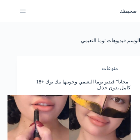
لتجاوز
لى
صحيفتك
لمحتوى
الوسم
فيديوهات توما النعيمي
منوعات
“مجانا” فيديو توما النعيمي وخويتها تيك توك +18
كامل بدون حذف