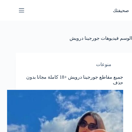
لتجاوز
لى
صحيفتك
لمحتوى
الوسم
فيديوهات جورجينا درويش
منوعات
جميع مقاطع جورجينا درويش +18 كاملة مجانا بدون
حذف