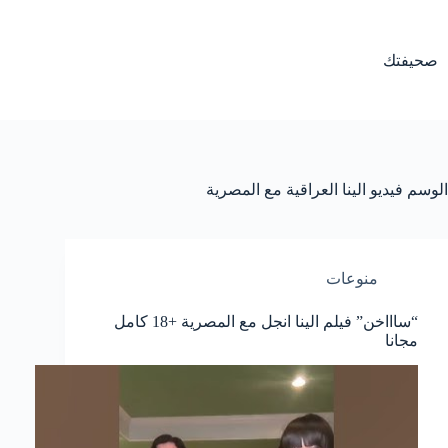
لتجاوز
لى
لمحتوى
صحيفتك
الوسم
فيديو الينا العراقية مع المصرية
منوعات
“ساااخن” فيلم الينا انجل مع المصرية +18 كامل
مجانا