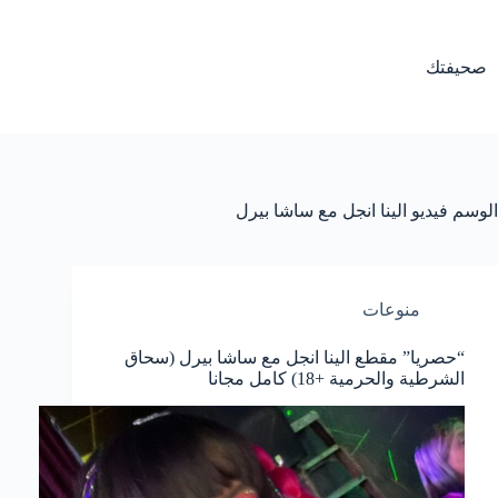
لتجاوز
لى
لمحتوى
صحيفتك
الوسم
فيديو الينا انجل مع ساشا بيرل
منوعات
“حصريا” مقطع الينا انجل مع ساشا بيرل (سحاق
الشرطية والحرمية +18) كامل مجانا