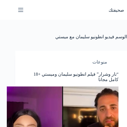
لتجاوز
لى
صحيفتك
لمحتوى
الوسم
فيديو انطونيو سليمان مع ميستي
منوعات
“نار وشرار” فيلم انطونيو سليمان وميستي +18
كامل مجانا