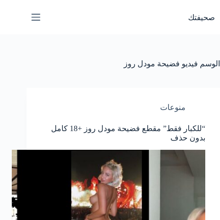
لتجاوز
لى
صحيفتك
لمحتوى
الوسم
فيديو فضيحة مودل روز
منوعات
“للكبار فقط” مقطع فضيحة مودل روز +18 كامل
بدون حذف