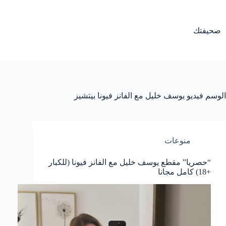
لتجاوز
لى
لمحتوى
صحيفتك
الوسم
فيديو يوسف خليل مع الفانز فيونا بيتشيز
منوعات
“حصريا” مقطع يوسف خليل مع الفانز فيونا (للكبار
+18) كامل مجانا