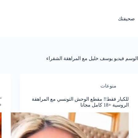
لتجاوز
لى
لمحتوى
صحيفتك
الوسم
فيديو يوسف خليل مع المراهقة الشقراء
منوعات
للكبار فقط!! مقطع الوحش التونسي مع المراهقة
“
الروسية +18 كامل مجانا
+18 كامل ب