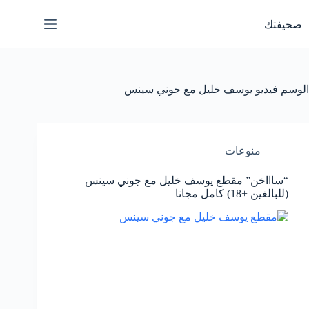
لتجاوز
لى
صحيفتك
لمحتوى
الوسم
فيديو يوسف خليل مع جوني سينس
منوعات
“ساااخن” مقطع يوسف خليل مع جوني سينس
(للبالغين +18) كامل مجانا