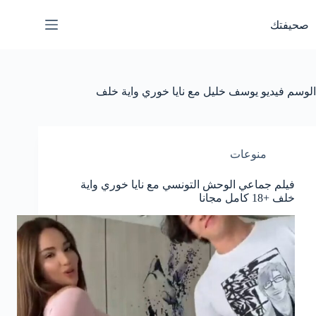
لتجاوز
لى
صحيفتك
لمحتوى
الوسم
فيديو يوسف خليل مع نايا خوري واية خلف
منوعات
فيلم جماعي الوحش التونسي مع نايا خوري واية
خلف +18 كامل مجانا