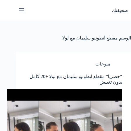
لتجاوز
لى
صحيفتك
لمحتوى
الوسم
مقطع انطونيو سليمان مع لولا
منوعات
“حصريا” مقطع انطونيو سليمان مع لولا +20 كامل
بدون تغبيش