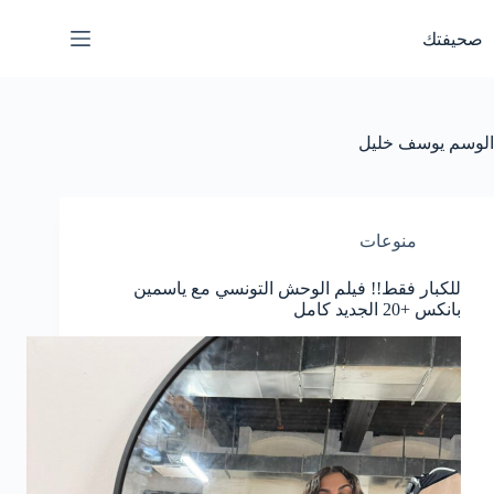
لتجاوز
لى
صحيفتك
لمحتوى
الوسم
يوسف خليل
منوعات
للكبار فقط!! فيلم الوحش التونسي مع ياسمين
بانكس +20 الجديد كامل