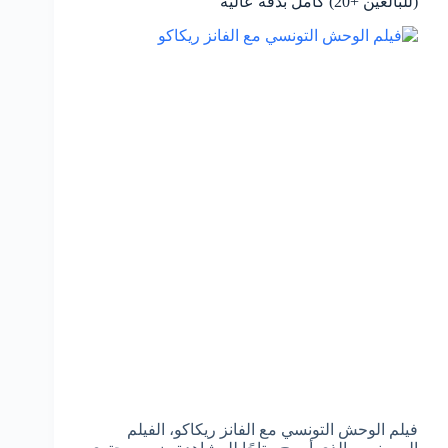
(للبالغين +20) كامل بدقة عالية
فيلم الوحش التونسي مع الفانز ريكاكو، الفيلم