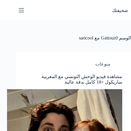
لتجاوز
لى
صحيفتك
لمحتوى
الوسم
Gattouz0 مع saricool
منوعات
مشاهدة فيديو الوحش التونسي مع المغربية
ساريكول +18 كامل بدقة عالية